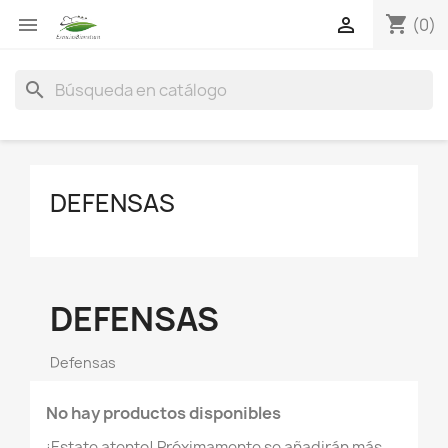
shopping_cart


(0)
search
DEFENSAS
DEFENSAS
Defensas
No hay productos disponibles
¡Estate atento! Próximamente se añadirán más