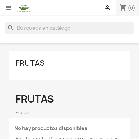
shopping_cart


(0)
search
FRUTAS
FRUTAS
Frutas
No hay productos disponibles
¡Estate atento! Próximamente se añadirán más