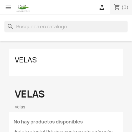
shopping_cart


(0)
search
VELAS
VELAS
Velas
No hay productos disponibles
¡Estate atento! Próximamente se añadirán más